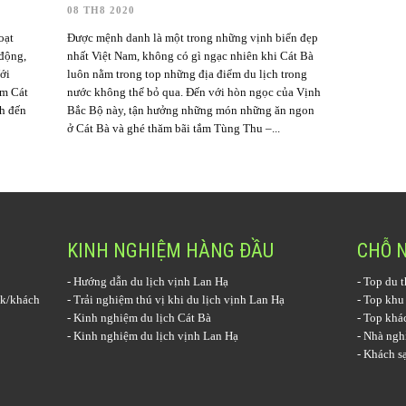
08 TH8 2020
oạt
Được mệnh danh là một trong những vịnh biển đẹp
 động,
nhất Việt Nam, không có gì ngạc nhiên khi Cát Bà
ới
luôn nằm trong top những địa điểm du lịch trong
ắm Cát
nước không thể bỏ qua. Đến với hòn ngọc của Vịnh
ch đến
Bắc Bộ này, tận hưởng những món những ăn ngon
ở Cát Bà và ghé thăm bãi tắm Tùng Thu –...
KINH NGHIỆM HÀNG ĐẦU
CHỖ 
-
Hướng dẫn du lịch vịnh Lan Hạ
-
Top du t
k/khách
-
Trải nghiệm thú vị khi du lịch vịnh Lan Hạ
-
Top khu
-
Kinh nghiệm du lịch Cát Bà
-
Top khác
-
Kinh nghiệm du lịch vịnh Lan Hạ
-
Nhà nghỉ
-
Khách sạ