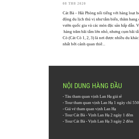
08 TH8 2020
Cát Bà – Hải Phòng nổi tiếng với hàng loạt h
động du lịch thú vị như tắm biển, thăm hang
vườn quốc gia và các món đặc sản hấp dẫn. V
hàng trăm bãi tắm lớn nhỏ, nhưng cụm bãi t
Cò (Cát Cò 1, 2, 3) là nơi được nhiều du khá
nhất bởi cảnh quan thiê...
NỘI DUNG HÀNG ĐẦU
-
Tàu tham quan vịnh Lan Hạ
giá rẻ
-
Tour tham quan vịnh Lan Hạ 1 ngày
chỉ 550
-
Giá vé tham quan vịnh Lan Hạ
-
Tour Cát Bà - Vịnh Lan Hạ 2 ngày 1 đêm
-
Tour Cát Bà - Vịnh Lan Hạ 3 ngày 2 đêm