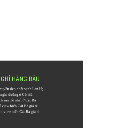
NGHỈ HÀNG ĐẦU
huyền đẹp nhất vịnh Lan Hạ
 nghỉ dưỡng ở Cát Bà
h sạn tốt nhất ở Cát Bà
 view biển Cát Bà giá rẻ
n view biển Cát Bà giá rẻ