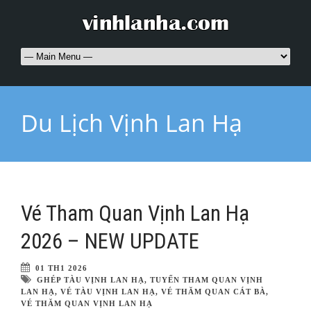
Du Lịch Vịnh Lan Hạ
Vé Tham Quan Vịnh Lan Hạ
2026 – NEW UPDATE
01 TH1 2026
GHÉP TÀU VỊNH LAN HẠ
,
TUYẾN THAM QUAN VỊNH
LAN HẠ
,
VÉ TÀU VỊNH LAN HẠ
,
VÉ THĂM QUAN CÁT BÀ
,
VÉ THĂM QUAN VỊNH LAN HẠ