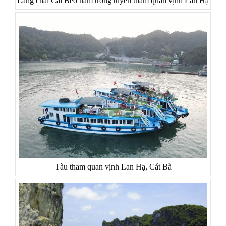
Làng chài Cái Bèo nằm trong tuyến tham quan vịnh Lan Hạ
Tàu tham quan vịnh Lan Hạ, Cát Bà