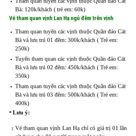
Tham quan tuyến các vịnh thuộc Quần đảo Cát
Bà: 120k/khách ( trẻ em: 60k)
Vé tham quan vịnh Lan Hạ ngủ đêm trên vịnh
Tham quan tuyến các vịnh thuộc Quần đảo Cát
Bà và lưu trú 01 đêm: 300k/khách ( Trẻ em:
250k)
Tuyến tham quan các vịnh thuộc Quần đảo Cát
Bà và lưu trú 02 đêm: 450k/khách ( Trẻ em:
350k)
Tham quan tuyến các vịnh thuộc Quần đảo Cát
Bà và lưu trú 03 đêm: 500k/khách ( Trẻ em:
400k)
Lưu ý:
*
Vé tham quan vịnh Lan Hạ chỉ có giá trị 01 lần