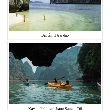
Bãi tắm 3 trái đào
Kayak ở khu vực hang Sáng – Tối