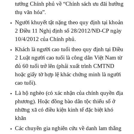
tướng Chính phủ về “Chính sách ưu đãi hưởng
thụ văn hóa”.
Người khuyết tật nặng theo quy định tại khoản
2 Điều 11 Nghị định số 28/2012/NĐ-CP ngày
10/4/2012 của Chính phủ.
Khách là người cao tuổi theo quy định tại Điều
2 Luật người cao tuổi là công dân Việt Nam từ
đủ 60 tuổi trở lên (phải xuất trình CMTND
hoặc giấy tờ hợp lệ khác chứng minh là người
cao tuổi).
Là hộ nghèo (có xác nhận của chính quyền địa
phương). Hoặc đồng bào dân tộc thiểu số ở
những xã có điều kiện kinh tế đặc biệt khó
khăn
Các chuyên gia nghiên cứu về danh lam thắng