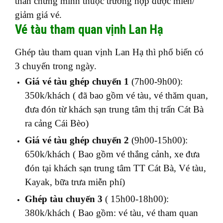
thân chứng minh thuộc trường hợp được miễn/
giảm giá vé.
Vé tàu tham quan vịnh Lan Hạ
Ghép tàu tham quan vịnh Lan Hạ thì phổ biến có
3 chuyến trong ngày.
Giá vé tàu ghép chuyến 1
(7h00-9h00):
350k/khách ( đã bao gồm vé tàu, vé thăm quan,
đưa đón từ khách sạn trung tâm thị trấn Cát Bà
ra cảng Cái Bèo)
Giá vé tàu ghép chuyến 2
(9h00-15h00):
650k/khách ( Bao gồm vé thắng cảnh, xe đưa
đón tại khách sạn trung tâm TT Cát Bà, Vé tàu,
Kayak, bữa trưa miễn phí)
Ghép tàu chuyến 3
( 15h00-18h00):
380k/khách ( Bao gồm: vé tàu, vé tham quan