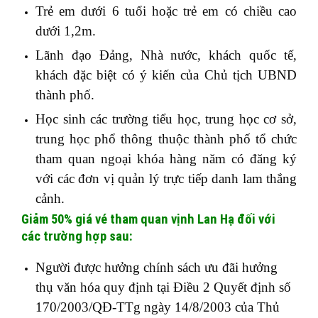
Trẻ em dưới 6 tuổi hoặc trẻ em có chiều cao
dưới 1,2m.
Lãnh đạo Đảng, Nhà nước, khách quốc tế,
khách đặc biệt có ý kiến của Chủ tịch UBND
thành phố.
Học sinh các trường tiểu học, trung học cơ sở,
trung học phổ thông thuộc thành phố tổ chức
tham quan ngoại khóa hàng năm có đăng ký
với các đơn vị quản lý trực tiếp danh lam thắng
cảnh.
Giảm 50% giá vé tham quan vịnh Lan Hạ đối với
các trường hợp sau:
Người được hưởng chính sách ưu đãi hưởng
thụ văn hóa quy định tại Điều 2 Quyết định số
170/2003/QĐ-TTg ngày 14/8/2003 của Thủ