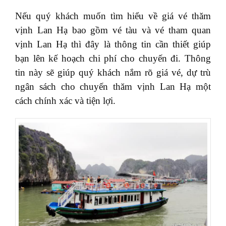
Nếu quý khách muốn tìm hiểu về giá vé thăm
vịnh Lan Hạ bao gồm vé tàu và vé tham quan
vịnh Lan Hạ thì đây là thông tin cần thiết giúp
bạn lên kế hoạch chi phí cho chuyến đi. Thông
tin này sẽ giúp quý khách nắm rõ giá vé, dự trù
ngân sách cho chuyến thăm vịnh Lan Hạ một
cách chính xác và tiện lợi.