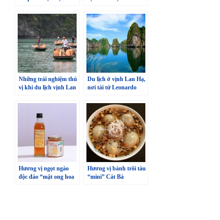
Lan Hạ, Cát Bà
Những trải nghiệm thú
Du lịch ở vịnh Lan Hạ,
vị khi du lịch vịnh Lan
nơi tài tử Leonardo
Hạ
DiCaprio ví như thiên
đường
Hương vị ngọt ngào
Hương vị bánh trôi tàu
độc đáo “mật ong hoa
“mini” Cát Bà
rừng Cát Bà”