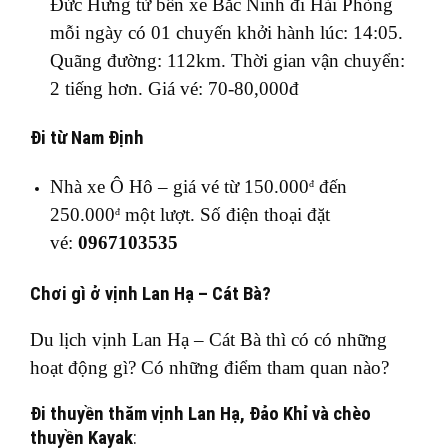
Đức Hưng từ bến xe Bắc Ninh đi Hải Phòng
mỗi ngày có 01 chuyến khởi hành lúc: 14:05.
Quãng đường: 112km. Thời gian vận chuyển:
2 tiếng hơn. Giá vé: 70-80,000đ
Đi từ Nam Định
Nhà xe Ô Hô – giá vé từ 150.000
đến
đ
250.000
một lượt. Số điện thoại đặt
đ
vé:
0967103535
Chơi gì ở vịnh Lan Hạ – Cát Bà?
Du lịch vịnh Lan Hạ – Cát Bà thì có có những
hoạt động gì? Có những điểm tham quan nào?
Đi thuyền thăm vịnh Lan Hạ, Đảo Khỉ và chèo
thuyền Kayak
: