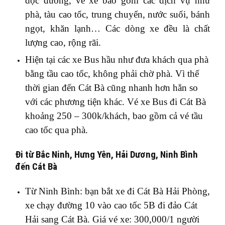
dọc đường, vé xe bao gồm các dịch vụ như
phà, tàu cao tốc, trung chuyển, nước suối, bánh
ngọt, khăn lạnh… Các dòng xe đều là chất
lượng cao, rộng rãi.
Hiện tại các xe Bus hầu như đưa khách qua phà
bằng tầu cao tốc, không phải chờ phà. Vì thế
thời gian đến Cát Bà cũng nhanh hơn hẳn so
với các phương tiện khác. Vé xe Bus đi Cát Bà
khoảng 250 – 300k/khách, bao gồm cả vé tầu
cao tốc qua phà.
Đi từ Bắc Ninh, Hưng Yên, Hải Dương, Ninh Bình
đến Cát Bà
Từ Ninh Bình: bạn bắt xe đi Cát Bà Hải Phòng,
xe chạy đường 10 vào cao tốc 5B đi đảo Cát
Hải sang Cát Bà. Giá vé xe: 300,000/1 người