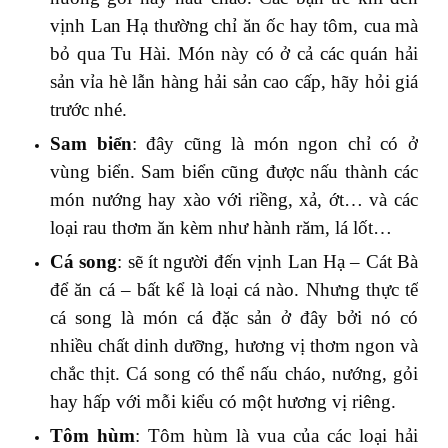
vịnh Lan Hạ thường chỉ ăn ốc hay tôm, cua mà
bỏ qua Tu Hài. Món này có ở cả các quán hải
sản vỉa hè lẫn hàng hải sản cao cấp, hãy hỏi giá
trước nhé.
Sam biển
: đây cũng là món ngon chỉ có ở
vùng biển. Sam biển cũng được nấu thành các
món nướng hay xào với riềng, xả, ớt… và các
loại rau thơm ăn kèm như hành răm, lá lốt…
Cá song
: sẽ ít người đến vịnh Lan Hạ – Cát Bà
để ăn cá – bất kể là loại cá nào. Nhưng thực tế
cá song là món cá đặc sản ở đây bởi nó có
nhiều chất dinh dưỡng, hương vị thơm ngon và
chắc thịt. Cá song có thể nấu cháo, nướng, gỏi
hay hấp với mỗi kiểu có một hương vị riêng.
Tôm hùm
: Tôm hùm là vua của các loại hải