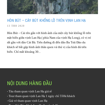
HÒN BÚT – CÂY BÚT KHỔNG LỒ TRÊN VỊNH LAN HẠ
13 TH8 2020
Hòn Bút – Cái tên gắn với hình ảnh của một cây bút khổng lồ trên
mặt biển giữa vịnh Lan Hạ ( phía Nam của vịnh Hạ Long), có vị trí
rất gần với đảo Cát Bà. Trên đường đi đến đảo Ba Trái Đào du
khách sẽ bắt gặp hình ảnh thân quen và thú vị của hình đá trên
biển. Chỉ mất khoảng 30...
NỘI DUNG HÀNG ĐẦU
-
Tàu tham quan vịnh Lan Hạ
giá rẻ
-
Tour tham quan vịnh Lan Hạ 1 ngày
chỉ 550k/khách
-
Giá vé tham quan vịnh Lan Hạ