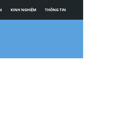
N
KINH NGHIỆM
THÔNG TIN