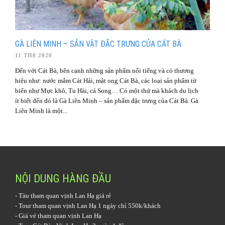
GÀ LIÊN MINH – SẢN VẬT ĐẶC TRƯNG CỦA CÁT BÀ
11 TH8 2020
Đến với Cát Bà, bên cạnh những sản phẩm nổi tiếng và có thương
hiệu như: nước mắm Cát Hải, mật ong Cát Bà, các loại sản phẩm từ
biển như Mực khô, Tu Hài, cá Song… Có một thứ mà khách du lịch
ít biết đến đó là Gà Liên Minh – sản phẩm đặc trưng của Cát Bà. Gà
Liên Minh là một...
NỘI DUNG HÀNG ĐẦU
-
Tàu tham quan vịnh Lan Hạ
giá rẻ
-
Tour tham quan vịnh Lan Hạ 1 ngày
chỉ 550k/khách
-
Giá vé tham quan vịnh Lan Hạ