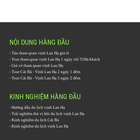
NỘI DUNG HÀNG ĐẦU
-
Tàu tham quan vịnh Lan Hạ
giá rẻ
-
Tour tham quan vịnh Lan Hạ 1 ngày
chỉ 550k/khách
-
Giá vé tham quan vịnh Lan Hạ
-
Tour Cát Bà - Vịnh Lan Hạ 2 ngày 1 đêm
-
Tour Cát Bà - Vịnh Lan Hạ 3 ngày 2 đêm
KINH NGHIỆM HÀNG ĐẦU
-
Hướng dẫn du lịch vịnh Lan Hạ
-
Trải nghiệm thú vị khi du lịch vịnh Lan Hạ
-
Kinh nghiệm du lịch Cát Bà
-
Kinh nghiệm du lịch vịnh Lan Hạ