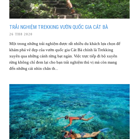
TRẢI NGHIỆM TREKKING VƯỜN QUỐC GIA CÁT BÀ
26 TH8 2020
Một trong những trải nghiệm được rất nhiều du khách lựa chọn để
khám phá vẻ đẹp của vườn quốc gia Cát Bà chính là Trekking
xuyên qua những cánh rừng bạt ngàn. Việc trực tiếp đi bộ xuyên
rừng không chỉ đem lại cho bạn trải nghiệm thú vị mà còn mang
đến những cái nhìn chân th...