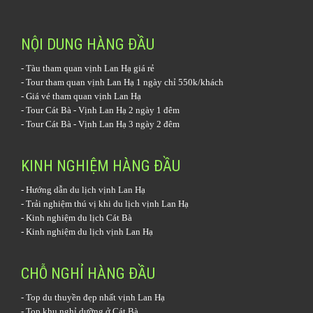
NỘI DUNG HÀNG ĐẦU
-
Tàu tham quan vịnh Lan Hạ
giá rẻ
-
Tour tham quan vịnh Lan Hạ 1 ngày
chỉ 550k/khách
-
Giá vé tham quan vịnh Lan Hạ
-
Tour Cát Bà - Vịnh Lan Hạ 2 ngày 1 đêm
-
Tour Cát Bà - Vịnh Lan Hạ 3 ngày 2 đêm
KINH NGHIỆM HÀNG ĐẦU
-
Hướng dẫn du lịch vịnh Lan Hạ
-
Trải nghiệm thú vị khi du lịch vịnh Lan Hạ
-
Kinh nghiệm du lịch Cát Bà
-
Kinh nghiệm du lịch vịnh Lan Hạ
CHỖ NGHỈ HÀNG ĐẦU
-
Top du thuyền đẹp nhất vịnh Lan Hạ
-
Top khu nghỉ dưỡng ở Cát Bà