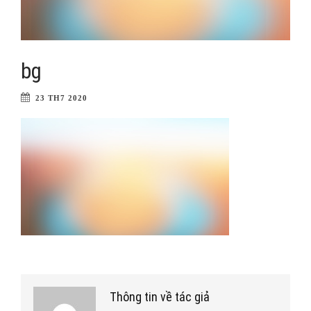
bg
23 TH7 2020
Thông tin về tác giả