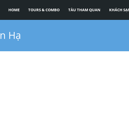
HOME
TOURS & COMBO
TÀU THAM QUAN
KHÁCH SẠ
an Hạ