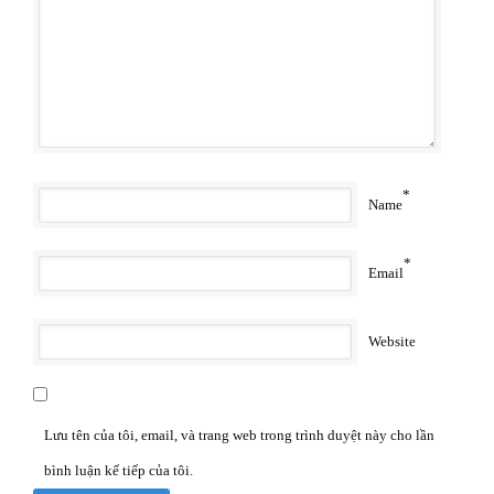
*
Name
*
Email
Website
Lưu tên của tôi, email, và trang web trong trình duyệt này cho lần
bình luận kế tiếp của tôi.