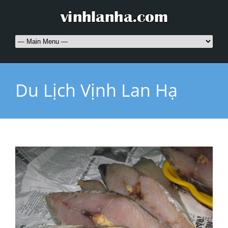
Du Lịch Vịnh Lan Hạ