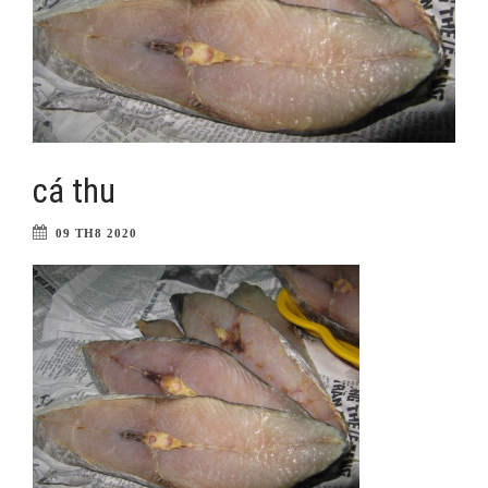
cá thu
09 TH8 2020