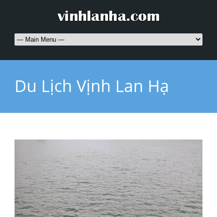
Du Lịch Vịnh Lan Hạ