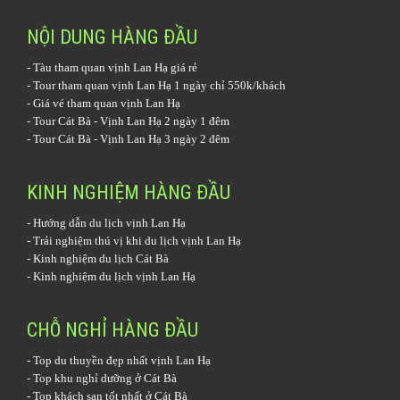
NỘI DUNG HÀNG ĐẦU
-
Tàu tham quan vịnh Lan Hạ
giá rẻ
-
Tour tham quan vịnh Lan Hạ 1 ngày
chỉ 550k/khách
-
Giá vé tham quan vịnh Lan Hạ
-
Tour Cát Bà - Vịnh Lan Hạ 2 ngày 1 đêm
-
Tour Cát Bà - Vịnh Lan Hạ 3 ngày 2 đêm
KINH NGHIỆM HÀNG ĐẦU
-
Hướng dẫn du lịch vịnh Lan Hạ
-
Trải nghiệm thú vị khi du lịch vịnh Lan Hạ
-
Kinh nghiệm du lịch Cát Bà
-
Kinh nghiệm du lịch vịnh Lan Hạ
CHỖ NGHỈ HÀNG ĐẦU
-
Top du thuyền đẹp nhất vịnh Lan Hạ
-
Top khu nghỉ dưỡng ở Cát Bà
-
Top khách sạn tốt nhất ở Cát Bà