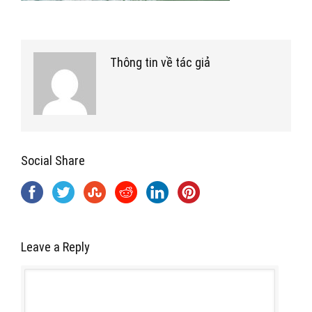
Thông tin về tác giả
Social Share
Leave a Reply