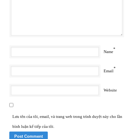
*
Name
*
Email
Website
Lưu tên của tôi, email, và trang web trong trình duyệt này cho lần
bình luận kế tiếp của tôi.