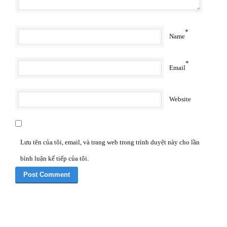
*
Name
*
Email
Website
Lưu tên của tôi, email, và trang web trong trình duyệt này cho lần
bình luận kế tiếp của tôi.