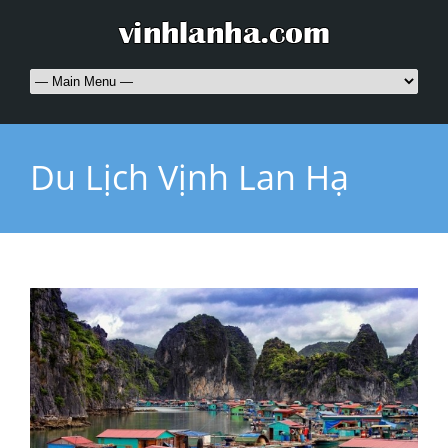
Du Lịch Vịnh Lan Hạ