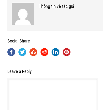
Thông tin về tác giả
Social Share
Leave a Reply