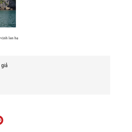
 vịnh lan hạ
 giả