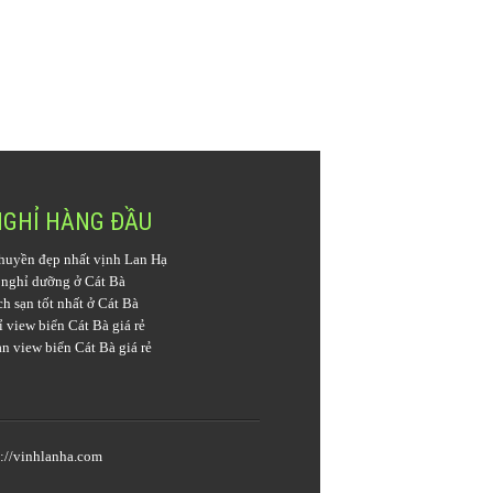
NGHỈ HÀNG ĐẦU
huyền đẹp nhất vịnh Lan Hạ
 nghỉ dưỡng ở Cát Bà
h sạn tốt nhất ở Cát Bà
 view biển Cát Bà giá rẻ
n view biển Cát Bà giá rẻ
s://vinhlanha.com