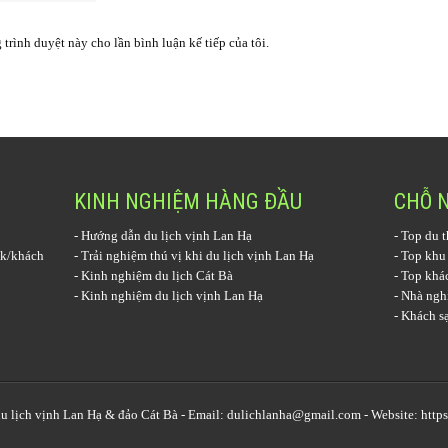
 trình duyệt này cho lần bình luận kế tiếp của tôi.
KINH NGHIỆM HÀNG ĐẦU
CHỖ 
-
Hướng dẫn du lịch vịnh Lan Hạ
-
Top du t
k/khách
-
Trải nghiệm thú vị khi du lịch vịnh Lan Hạ
-
Top khu
-
Kinh nghiệm du lịch Cát Bà
-
Top khác
-
Kinh nghiệm du lịch vịnh Lan Hạ
-
Nhà nghỉ
-
Khách sạ
u lịch vịnh Lan Hạ
& đảo Cát Bà - Email: dulichlanha@gmail.com - Website: http