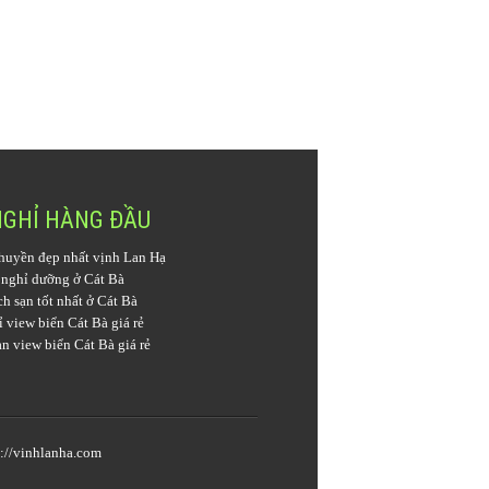
NGHỈ HÀNG ĐẦU
huyền đẹp nhất vịnh Lan Hạ
 nghỉ dưỡng ở Cát Bà
h sạn tốt nhất ở Cát Bà
 view biển Cát Bà giá rẻ
n view biển Cát Bà giá rẻ
s://vinhlanha.com