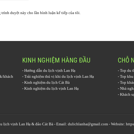
 trình duyệt này cho lần bình luận kế tiếp của tôi.
KINH NGHIỆM HÀNG ĐẦU
CHỖ 
-
Hướng dẫn du lịch vịnh Lan Hạ
-
Top du t
k/khách
-
Trải nghiệm thú vị khi du lịch vịnh Lan Hạ
-
Top khu
-
Kinh nghiệm du lịch Cát Bà
-
Top khác
-
Kinh nghiệm du lịch vịnh Lan Hạ
-
Nhà nghỉ
-
Khách sạ
u lịch vịnh Lan Hạ
& đảo Cát Bà - Email: dulichlanha@gmail.com - Website: http