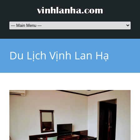
Du Lịch Vịnh Lan Hạ