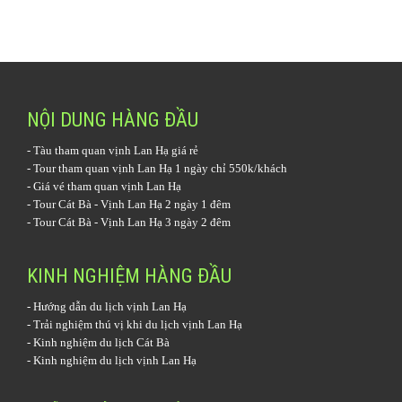
NỘI DUNG HÀNG ĐẦU
-
Tàu tham quan vịnh Lan Hạ
giá rẻ
-
Tour tham quan vịnh Lan Hạ 1 ngày
chỉ 550k/khách
-
Giá vé tham quan vịnh Lan Hạ
-
Tour Cát Bà - Vịnh Lan Hạ 2 ngày 1 đêm
-
Tour Cát Bà - Vịnh Lan Hạ 3 ngày 2 đêm
KINH NGHIỆM HÀNG ĐẦU
-
Hướng dẫn du lịch vịnh Lan Hạ
-
Trải nghiệm thú vị khi du lịch vịnh Lan Hạ
-
Kinh nghiệm du lịch Cát Bà
-
Kinh nghiệm du lịch vịnh Lan Hạ