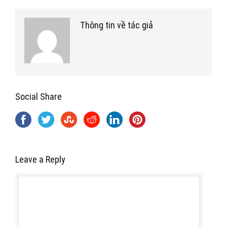
Thông tin về tác giả
Social Share
Leave a Reply