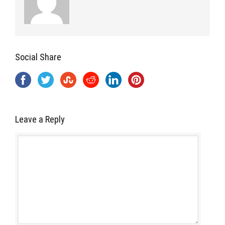
Social Share
Leave a Reply