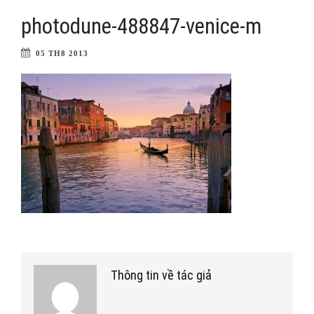
photodune-488847-venice-m
05 TH8 2013
Thông tin về tác giả