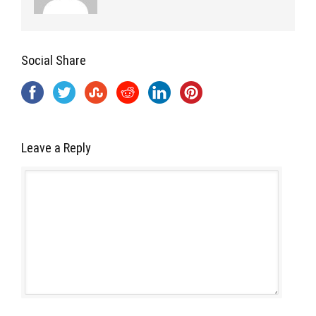
Social Share
Leave a Reply