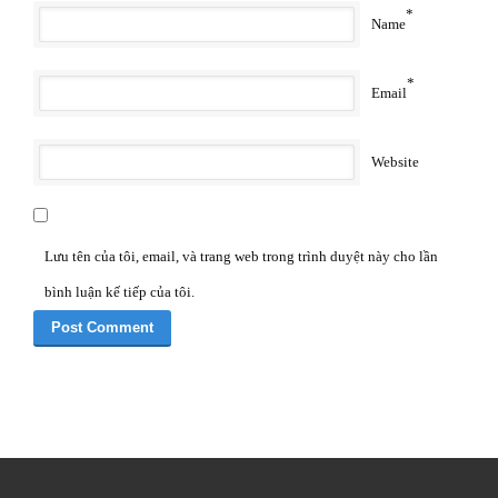
*
Name
*
Email
Website
Lưu tên của tôi, email, và trang web trong trình duyệt này cho lần
bình luận kế tiếp của tôi.