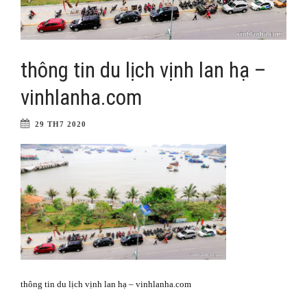
thông tin du lịch vịnh lan hạ –
vinhlanha.com
29 TH7 2020
thông tin du lịch vịnh lan hạ – vinhlanha.com