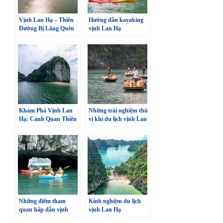
Vịnh Lan Hạ – Thiên
Hướng dẫn kayaking
Đường Bị Lãng Quên
vịnh Lan Hạ
Khám Phá Vịnh Lan
Những trải nghiệm thú
Hạ: Cảnh Quan Thiên
vị khi du lịch vịnh Lan
Nhiên Tuyệt Đẹp
Hạ
Những điểm tham
Kinh nghiệm du lịch
quan hấp dẫn vịnh
vịnh Lan Hạ
Lan Hạ