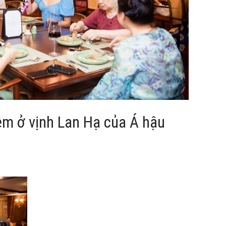
ệm ở vịnh Lan Hạ của Á hậu