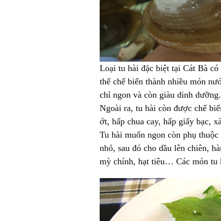
Loại tu hài đặc biệt tại Cát Bà c
thể chế biến thành nhiều món nư
chỉ ngon và còn giàu dinh dưỡng.
Ngoài ra, tu hài còn được chế bi
ớt, hấp chua cay, hấp giấy bạc, 
Tu hài muốn ngon còn phụ thuộc v
nhỏ, sau đó cho dầu lên chiên, h
mỳ chính, hạt tiêu… Các món tu 