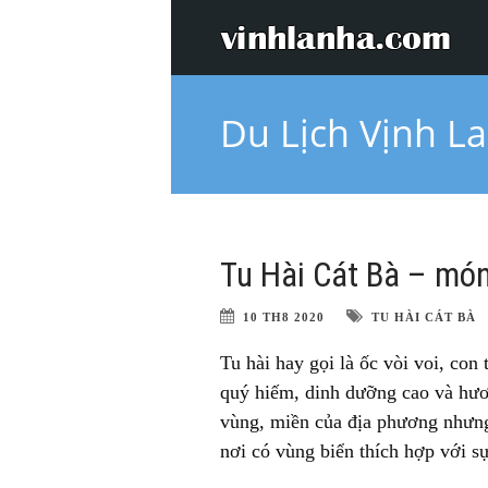
Du Lịch Vịnh L
Tu Hài Cát Bà – mó
10 TH8 2020
TU HÀI CÁT BÀ
Tu hài hay gọi là ốc vòi voi, con
quý hiếm, dinh dưỡng cao và hươn
vùng, miền của địa phương nhưng 
nơi có vùng biển thích hợp với sự