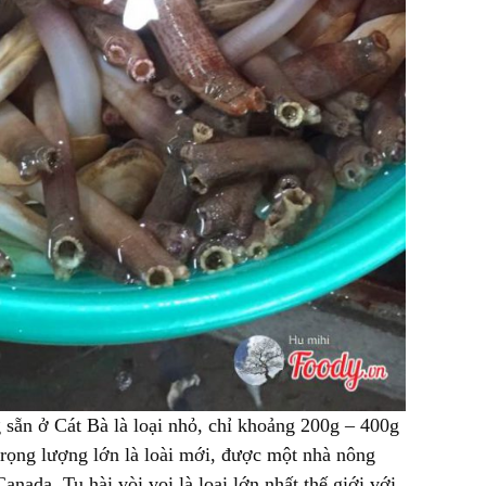
g sẵn ở Cát Bà là loại nhỏ, chỉ khoảng 200g – 400g
 trọng lượng lớn là loài mới, được một nhà nông
nada. Tu hài vòi voi là loại lớn nhất thế giới với