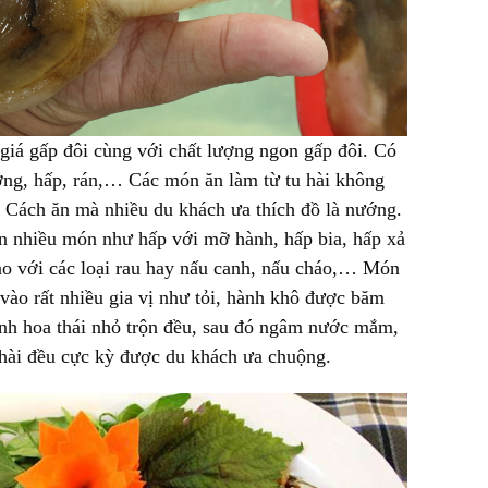
ó giá gấp đôi cùng với chất lượng ngon gấp đôi. Có
ớng, hấp, rán,… Các món ăn làm từ tu hài không
 Cách ăn mà nhiều du khách ưa thích đồ là nướng.
ến nhiều món như hấp với mỡ hành, hấp bia, hấp xả
xào với các loại rau hay nấu canh, nấu cháo,… Món
ào rất nhiều gia vị như tỏi, hành khô được băm
ành hoa thái nhỏ trộn đều, sau đó ngâm nước mắm,
hài đều cực kỳ được du khách ưa chuộng.