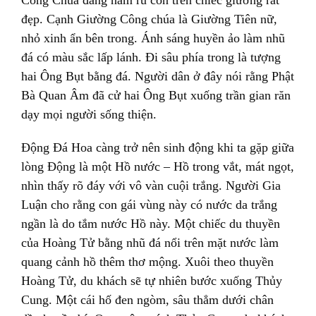
đẹp. Cạnh Giường Công chúa là Giường Tiên nữ,
nhỏ xinh ẩn bên trong. Ánh sáng huyền ảo làm nhũ
đá có màu sắc lấp lánh. Đi sâu phía trong là tượng
hai Ông Bụt bằng đá. Người dân ở đây nói rằng Phật
Bà Quan Âm đã cử hai Ông Bụt xuống trần gian răn
dạy mọi người sống thiện.
Động Đá Hoa càng trở nên sinh động khi ta gặp giữa
lòng Động là một Hồ nước – Hồ trong vắt, mát ngọt,
nhìn thấy rõ đáy với vô vàn cuội trắng. Người Gia
Luận cho rằng con gái vùng này có nước da trắng
ngần là do tắm nước Hồ này. Một chiếc du thuyền
của Hoàng Tử bằng nhũ đá nổi trên mặt nước làm
quang cảnh hồ thêm thơ mộng. Xuôi theo thuyền
Hoàng Tử, du khách sẽ tự nhiên bước xuống Thủy
Cung. Một cái hố đen ngòm, sâu thẳm dưới chân