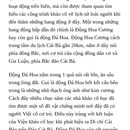
hoạt động trên biển, mà còn được tham quan tìm
hiểu các công trình khảo cổ về lịch sử loài người khi
đến thăm những hang động ở đây. Một trong những
hang động hấp dẫn đó chính là Động Hoa Cương
hay còn gọi là động Đá Hoa. Động Hoa Cương cách
trung tâm du lịch Cát Bà gần 20km, nằm ở dãy núi
phía đông Bắc, nơi cư trú của cộng đồng dân cư xã
Gia Luận, phía Bắc đảo Cát Bà.
Động Đá Hoa nằm trong 1 quả núi rất lớn, ăn sâu
trong lòng đất. Gọi là động Đá Hoa bởi kết cấu bên
trong là những nhũ thạch óng ánh như kim cương.
Cách đây nhiều chục năm các nhà khảo cổ học đã
tìm được một số đồ vật chứng minh nơi đây đã có
người Việt cổ cư trú. Điều này trùng với kết luận
của Viện khảo cổ học khi phát hiện ra Di chỉ Cái
Bèo trên Đảo Cát Bà. Động Đá Hoa còn rất nguyên