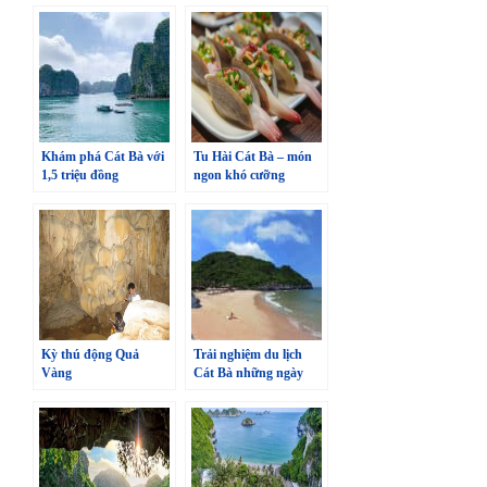
Khám phá Cát Bà với
Tu Hài Cát Bà – món
1,5 triệu đồng
ngon khó cưỡng
Kỳ thú động Quả
Trải nghiệm du lịch
Vàng
Cát Bà những ngày
mùa đông