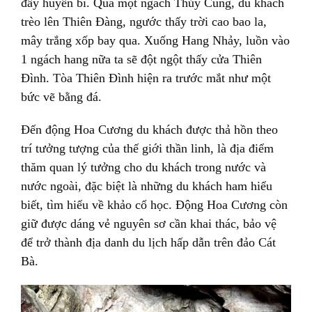
đầy huyền bí. Qua một ngách Thủy Cung, du khách
trèo lên Thiên Đàng, ngước thấy trời cao bao la,
mây trắng xốp bay qua. Xuống Hang Nhảy, luồn vào
1 ngách hang nữa ta sẽ đột ngột thấy cửa Thiên
Đình. Tòa Thiên Đình hiện ra trước mắt như một
bức vẽ bằng đá.
Đến động Hoa Cương du khách được thả hồn theo
trí tưởng tượng của thế giới thần linh, là địa điểm
thăm quan lý tưởng cho du khách trong nước và
nước ngoài, đặc biệt là những du khách ham hiểu
biết, tìm hiểu về khảo cổ học. Động Hoa Cương còn
giữ được dáng vẻ nguyên sơ cần khai thác, bảo vệ
để trở thành địa danh du lịch hấp dẫn trên đảo Cát
Bà.