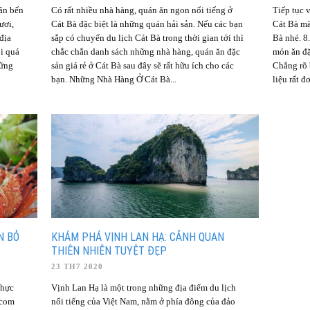
ần bến
Có rất nhiều nhà hàng, quán ăn ngon nổi tiếng ở
Tiếp tục v
ươi,
Cát Bà đặc biệt là những quán hải sản. Nếu các bạn
Cát Bà mà
 địa
sắp có chuyến du lịch Cát Bà trong thời gian tới thì
Bà nhé. 8
ỏi quá
chắc chắn danh sách những nhà hàng, quán ăn đặc
món ăn đặ
hững
sản giá rẻ ở Cát Bà sau đây sẽ rất hữu ích cho các
Chẳng rõ 
bạn. Những Nhà Hàng Ở Cát Bà...
liệu rất đơ
N BỎ
KHÁM PHÁ VỊNH LAN HẠ: CẢNH QUAN
THIÊN NHIÊN TUYỆT ĐẸP
23 TH7 2020
thực
Vịnh Lan Hạ là một trong những địa điểm du lịch
.com
nổi tiếng của Việt Nam, nằm ở phía đông của đảo