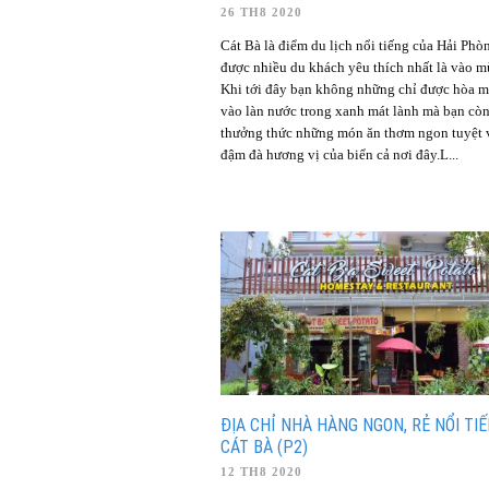
26 TH8 2020
Cát Bà là điểm du lịch nổi tiếng của Hải Phò
được nhiều du khách yêu thích nhất là vào m
Khi tới đây bạn không những chỉ được hòa 
vào làn nước trong xanh mát lành mà bạn cò
thưởng thức những món ăn thơm ngon tuyệt 
đậm đà hương vị của biển cả nơi đây.L...
ĐỊA CHỈ NHÀ HÀNG NGON, RẺ NỔI TI
CÁT BÀ (P2)
12 TH8 2020