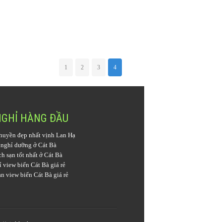
1
2
3
4
NGHỈ HÀNG ĐẦU
huyền đẹp nhất vịnh Lan Hạ
 nghỉ dưỡng ở Cát Bà
h sạn tốt nhất ở Cát Bà
 view biển Cát Bà giá rẻ
n view biển Cát Bà giá rẻ