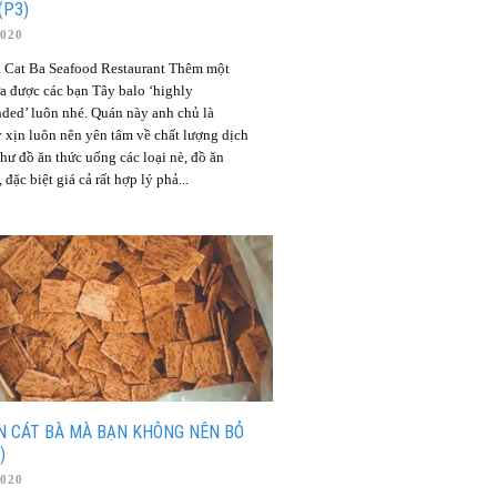
(P3)
2020
 Cat Ba Seafood Restaurant Thêm một
ữa được các bạn Tây balo ‘highly
ed’ luôn nhé. Quán này anh chủ là
 xịn luôn nên yên tâm về chất lượng dịch
hư đồ ăn thức uống các loại nè, đồ ăn
 đặc biệt giá cả rất hợp lý phả...
N CÁT BÀ MÀ BẠN KHÔNG NÊN BỎ
)
2020