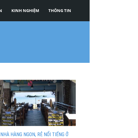
N
KINH NGHIỆM
THÔNG TIN
 NHÀ HÀNG NGON, RẺ NỔI TIẾNG Ở