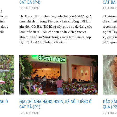
CÁT BÀ (P4)
CÁT BÀ 
12 TH8 2020
12 TH8 
ng
ùa hè.
16. The 25 Klub Thêm một nhà hàng nữa được giới
11. Aroma
mình
thực khách phương Tây cực kỳ ưa chuộng mỗi khi
địa chỉ n
n được
ghé đến Cát Bà. Nhà hàng này phục vụ đa dạng các
recommend
vời
loại thức ăn Á – Âu, các bạn nhân viên phục vụ
người Tây
nhiệt tình cởi mở được lòng khách lắm. Giá cả hợp
vụ cũng n
lý, thức ăn được đánh giá là rất...
tươi ngon,
ẾNG Ở
ĐỊA CHỈ NHÀ HÀNG NGON, RẺ NỔI TIẾNG Ở
ĐẶC SẢ
CÁT BÀ (P1)
QUA (P2
12 TH8 2020
09 TH8 