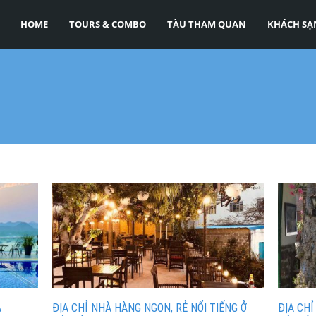
HOME
TOURS & COMBO
TÀU THAM QUAN
KHÁCH SẠ
À
ĐỊA CHỈ NHÀ HÀNG NGON, RẺ NỔI TIẾNG Ở
ĐỊA CHỈ