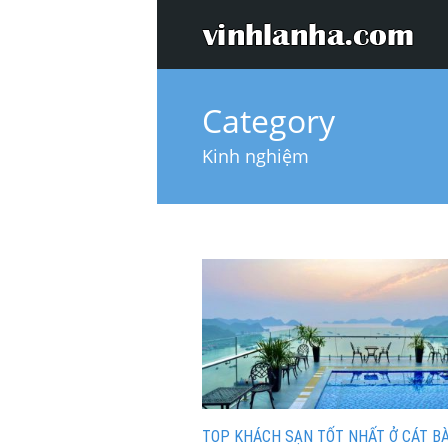
Category
Kinh nghiệm
TOP KHÁCH SẠN TỐT NHẤT Ở CÁT B