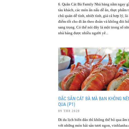
6. Quân Cát Bà Family Nhà hàng nằm ngay g
tàu khách, các món ăn nấu dễ ăn, thực phẩm t
chủ quán dễ tính, nhiệt tình, giá cả hợp lý, là
điểm tốt cho đi ăn theo đoàn và không đòi h
sang trọng. Có thể nói đây là một trong số n
nhà hàng được nhiều người yê...
ĐẶC SẢN CÁT BÀ MÀ BẠN KHÔNG NÊ
QUA (P1)
09 TH8 2020
Đi du lịch biển đảo thì không thể bỏ qua ẩm 
với những món hải sản tươi ngon, vinhlanha