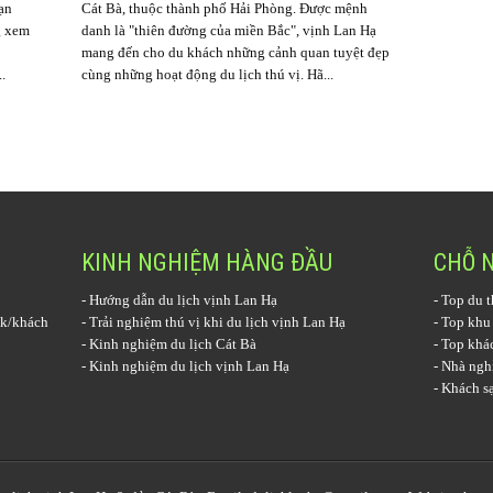
ạn
Cát Bà, thuộc thành phố Hải Phòng. Được mệnh
g xem
danh là "thiên đường của miền Bắc", vịnh Lan Hạ
mang đến cho du khách những cảnh quan tuyệt đẹp
.
cùng những hoạt động du lịch thú vị. Hã...
KINH NGHIỆM HÀNG ĐẦU
CHỖ 
-
Hướng dẫn du lịch vịnh Lan Hạ
-
Top du t
k/khách
-
Trải nghiệm thú vị khi du lịch vịnh Lan Hạ
-
Top khu
-
Kinh nghiệm du lịch Cát Bà
-
Top khác
-
Kinh nghiệm du lịch vịnh Lan Hạ
-
Nhà nghỉ
-
Khách sạ